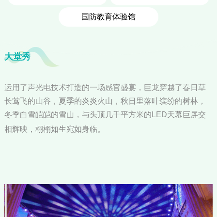
国防教育体验馆
大堂秀
运用了声光电技术打造的一场感官盛宴，巨龙穿越了春日草
长莺飞的山谷，夏季的炎炎火山，秋日里落叶缤纷的树林，
冬季白雪皑皑的雪山，与头顶几千平方米的LED天幕巨屏交
相辉映，
栩栩如生
宛如身临。